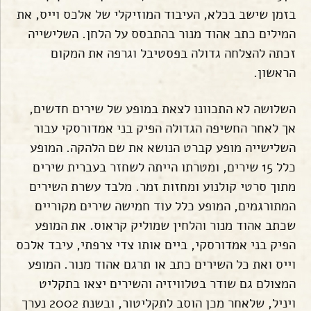
בזמן שישב בכלא, העיבוד המוזיקלי של אלכס וייס, את
המילים כתב אהוד מנור בהתבסס על הלחן. השלישייה
זכתה להצלחה גדולה בפסטיבל וגרפה את המקום
הראשון.
השלושה לא התכוונו לצאת במופע של שירים חדשים,
אך לאחר החשיפה הגדולה הפיק בני אמדורסקי עבור
השלישייה מופע קברט הנושא את שם הלהקה. המופע
כלל 15 שירים, ומטרתו הייתה לשחזר בעברית שירים
מתוך סרטי קולנוע ומחזות זמר. מלבד עשרת השירים
המתורגמים, המופע כלל עוד חמישה שירים מקוריים
שכתב אהוד מנור והלחין שמוליק קראוס. את המופע
הפיק בני אמדורסקי, ביים אותו צדי צרפתי, עיבד אלכס
וייס ואת כל השירים כתב או תרגם אהוד מנור. המופע
המצולם גם שודר בטלוויזיה והשירים יצאו בתקליט
ויניל, שלאחר מכן הוסב לתקליטור, ובשנת 2002 נערך