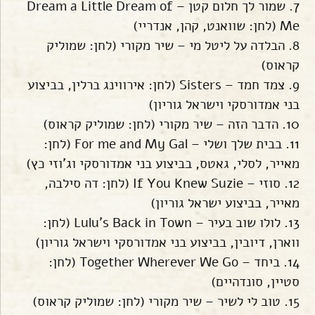
7. שמור לך חלום קטן – Dream a Little Dream of
Me (לחן: שוואנט, קהן, אנדריי)
8. הבלדה על ליטל מי – שיר מקורי (לחן: שמוליק
קראוס)
9. צמד חמד – Sisters (לחן: אירווינג ברלין, בביצוע
בני אמדורסקי וישראל גוריון)
10. הדבר הזה – שיר מקורי (לחן: שמוליק קראוס)
11. בבית שלך ושלי – For me and My Gal (לחן:
מאייר, לסלי, גאטס, בביצוע בני אמדורסקי וג'וזי כץ)
12. סוזי – If You Knew Suzie (לחן: דה סילבה,
מאייר, בביצוע ישראל גוריון)
13. לולו שוב בעיר – Lulu's Back in Town (לחן:
ווארן, דיובין, בביצוע בני אמדורסקי וישראל גוריון)
14. ביחד – Together Wherever We Go (לחן:
סטיין, סונדהיים)
15. טוב לי לשיר – שיר מקורי (לחן: שמוליק קראוס)