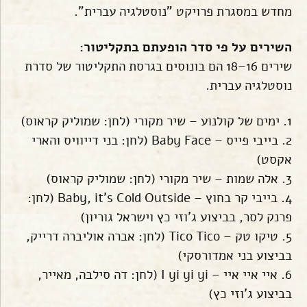
מחדש במסגרת פרויקט "נוסטלגיה עברית".
השירים על פי סדר הופעתם בתקליטור:
שירים 16–18 הם בונוסים בגרסת התקליטור של סדרת
נוסטלגיה עברית.
1. ימים של קולנוע – שיר מקורי (לחן: שמוליק קראוס)
2. בייבי פייס – Baby Face (לחן: בני דייוויס והארי
אקסט)
3. אלה שמות – שיר מקורי (לחן: שמוליק קראוס)
4. בייבי קר בחוץ – Baby, it's Cold Outside (לחן:
פרנק לסר, בביצוע ג'וזי כץ וישראל גוריון)
5. טיקו טק – Tico Tico (לחן: אברה אוליברה דרייק,
בביצוע בני אמדורסקי)
6. איי איי איי – I yi yi yi (לחן: דה סילבה, מאייר,
בביצוע ג'וזי כץ)