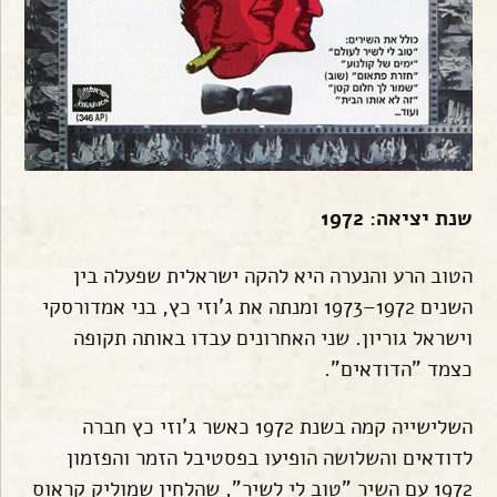
שנת יציאה: 1972
הטוב הרע והנערה היא להקה ישראלית שפעלה בין
השנים 1972–1973 ומנתה את ג'וזי כץ, בני אמדורסקי
וישראל גוריון. שני האחרונים עבדו באותה תקופה
כצמד "הדודאים".
השלישייה קמה בשנת 1972 כאשר ג'וזי כץ חברה
לדודאים והשלושה הופיעו בפסטיבל הזמר והפזמון
1972 עם השיר "טוב לי לשיר", שהלחין שמוליק קראוס