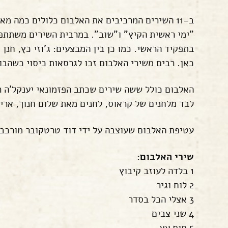
ב-11 השירים המרכיבים את האלבום כלולים כמה מ
"ימי ראשית הקיץ" ו"שוב". במרבית השירים משתתפי
בתפקיד הראשי. כמו כן בין המבצעים: ג'וזי כץ, חנן
כאן. רבים משירי האלבום זכו לגרסאות כיסוי כשהבו
האלבום כולל ששה שירים שכתב הפזמונאי יענקל'ה רוט
לבד מלחנים של קראוס, לחנים מאת שלום חנוך, אריק 
עטיפת האלבום שעוצבה על ידי דוד טרטקובר מורכבת
שירי האלבום:
1 בלדה לעוזב קיבוץ
2 לוח וגיר
3 אצלי הכל בסדר
4 שני צבים