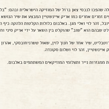
אלה שהפכו לנכסי צאן ברזל של המוזיקה הישראלית ובהם: "בלד
ם זמרים אחרים כמו אריק איינשטיין המבצע את שיר הנושא ב
 יובל, זהר לוי ואלי מגן. באלבום כלולות הקלטות הלהקה כיף
לט שבהם הוא "שוב" שהוקלט בין השאר על ידי אריק סיני וחו
בליט, שיר אחד של חנוך לוין, שאול טשרניחובסקי, אהרון צי
איינשטיין, זהר לוי ושלום סקונדה.
 ממגזרות נייר ותצלומי המוזיקאים המשתתפים באלבום.