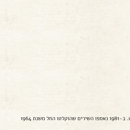
במהלך שנות ה-70 השתתף קראוס במספר הרכבים והקליט שירים שביצע בעצמו או אחרים ולא יצאו על גבי תקליט. ב-1981 נאספו השירים שהוקלטו החל משנת 1964