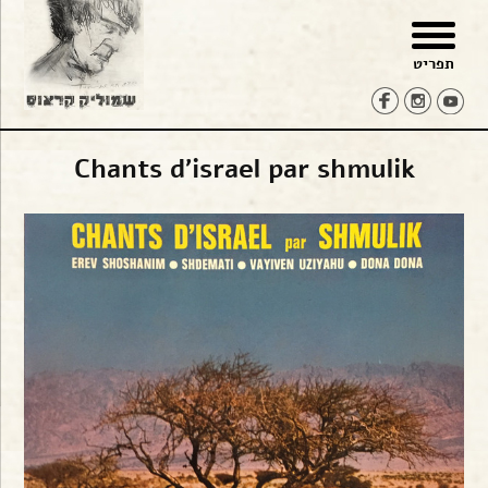
פת
בור
צירת
שר
אתר
תוכן
תפריט
Chants d'israel par shmulik