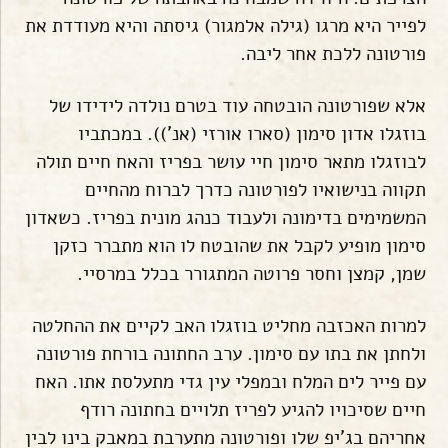
לפייר היא מרגו (גילה אלמגור) גיסתה והיא מעודדת את
פורטונה ללכת אחר ליבה.
אלא שפורטונה הובטחה עוד בטרם נולדה לידידו של
בוזגלו אדון סימון (סארו אורזי (אנ')). במכתביו
לבוזגלו מתאר סימון חיי עושר בפריז והאח חיים תולה
תקווה בנישואיו לפורטונה כדרך לברוח מהחיים
המשמימים בדימונה ולעבוד כנהג מונית בפריז. כשאדון
סימון מופיע לקבל את שהובטח לו הוא מתברר כזקן
שמן, קמצן וחסר פרוטה המתגורר בכלל במרסיי.
למרות האכזבה מחליט בוזגלו האב לקיים את ההחלטה
ולחתן את בתו עם סימון. ערב החתונה בורחת פורטונה
עם פייר לים המלח ובמפלי עין גדי מתעלסת אתו. האח
חיים שסיכויו להגיע לפריז תלויים בחתונה רודף
אחריהם בג'יפ שלו ופורטונה מתערבת במאבק בינו לבין