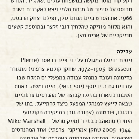
רקע קוד מוסר נוקשה במשפחת עולים מאלג'יר. הסרט
מבוסס על סיפור של מנחם תלמי ויצא לאקרנים בשנת
1966. את הסרט ביים מנחם גולן, וצילם יצחק הרבסט,
והוא מלווה מוזיקה שהלחין דובי זלצר ובתוספת קטעים
מוזיקליים של אריס סאן.
עלילה
ניסים בוזגלו המגולם על ידי פייר בראסר (Pierre
Brasseur ‏ 1972-1905, שחקן קולנוע צרפתי) מתגורר
בדימונה ועובד כמנהל עבודה במפעלי ים המלח שבו
עובדים גם בניו יוסף (יוסי בנאי), חיים ומשה. באחת
השבתות מארח בוזגלו קבוצה של מהנדסים צרפתיים
שבאה לייעץ למנהלי המפעל כיצד להתייעל. בתו של
בוזגלו, פורטונה (אהובה גורן בתפקידה הקולנועי
היחיד) מתאהבת בפייר (מייק מרשל – Mike Marshall
‏ 2005-1944 שחקן אמריקני-צרפתי) אחד המהנדסים
הצרפתים. היחידה שמבחינה באהבתה של פורטונה